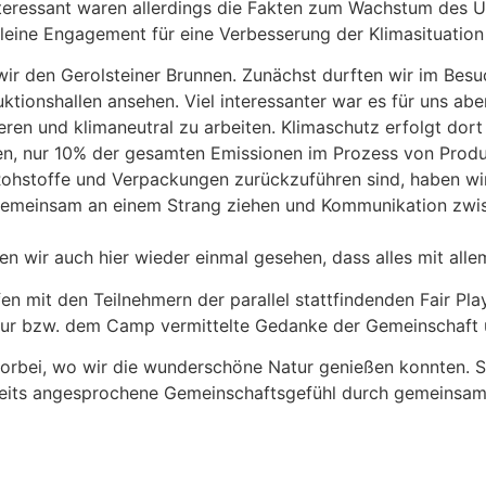
nteressant waren allerdings die Fakten zum Wachstum des 
leine Engagement für eine Verbesserung der Klimasituation
ir den Gerolsteiner Brunnen. Zunächst durften wir im Bes
ktionshallen ansehen. Viel interessanter war es für uns abe
n und klimaneutral zu arbeiten. Klimaschutz erfolgt dort 
ren, nur 10% der gesamten Emissionen im Prozess von Produ
ohstoffe und Verpackungen zurückzuführen sind, haben wir
 gemeinsam an einem Strang ziehen und Kommunikation zwisc
en wir auch hier wieder einmal gesehen, dass alles mit a
en mit den Teilnehmern der parallel stattfindenden Fair Pla
Tour bzw. dem Camp vermittelte Gedanke der Gemeinschaft 
orbei, wo wir die wunderschöne Natur genießen konnten. S
eits angesprochene Gemeinschaftsgefühl durch gemeinsam