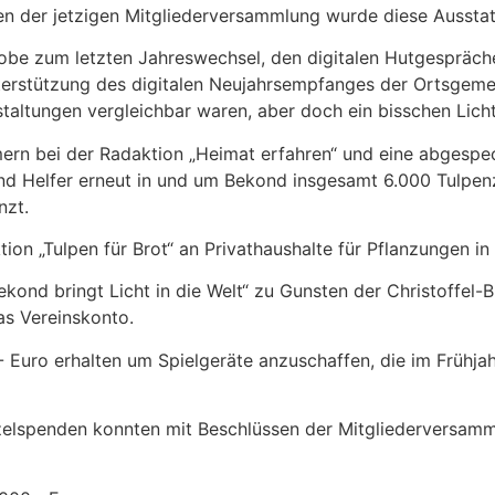
en der jetzigen Mitgliederversammlung wurde diese Aussta
robe zum letzten Jahreswechsel, den digitalen Hutgespräc
erstützung des digitalen Neujahrsempfanges der Ortsgeme
altungen vergleichbar waren, aber doch ein bisschen Licht
mern bei der Radaktion „Heimat erfahren“ und eine abgespe
nd Helfer erneut in und um Bekond insgesamt 6.000 Tulpen
nzt.
on „Tulpen für Brot“ an Privathaushalte für Pflanzungen 
nd bringt Licht in die Welt“ zu Gunsten der Christoffel-Bl
as Vereinskonto.
 Euro erhalten um Spielgeräte anzuschaffen, die im Frühja
nzelspenden konnten mit Beschlüssen der Mitgliederversam