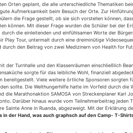
n Orten geplant, die alle unterschiedliche Thematiken bein
 gute Aufmerksamkeit beim Besuch der Orte. Zur Hinführun
ern die Frage gestellt, ob sie sich vorstellen können, das
en können. Mit dieser Frage wurden die Schüler bei der Er
: durch die einleitenden und einfühlsamen Worte der Bürger
ir Play Tour, untermalt durch eine dreiminütige Videoseque
 durch den Beitrag von zwei Medizinern von Health for F
 mit der Turnhalle und den Klassenräumen einschließlich Be
saküche sorgte für das leibliche Wohl, finanziell abgede
reitgestellt. Viele weitere örtliche Sponsoren sorgten für 
en sollte. Die Welthungerhilfe hatte im Vorfeld durch di
d die Marathonaktion SAMOSA von Streckenplaner Karl Jos
Konto. Darüber hinaus wurde vom Teilnehmerbeitrag jeden 
aire Sainte Anne in Ruanda, abgezweigt. Mit der Erklärung
 es in der Hand, was auch graphsch auf den Camp- T-Shirts