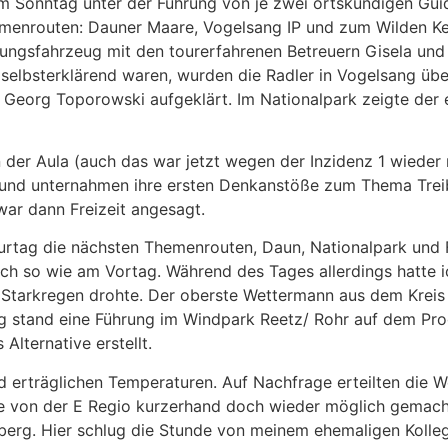
m Sonntag unter der Führung von je zwei ortskundigen Guid
hemenrouten: Dauner Maare, Vogelsang IP und zum Wilden Ker
ngsfahrzeug mit den tourerfahrenen Betreuern Gisela und J
elbsterklärend waren, wurden die Radler in Vogelsang über 
Georg Toporowski aufgeklärt. Im Nationalpark zeigte der e
r Aula (auch das war jetzt wegen der Inzidenz 1 wieder 
 und unternahmen ihre ersten Denkanstöße zum Thema Treib
ar dann Freizeit angesagt.
urtag die nächsten Themenrouten, Daun, Nationalpark und
so wie am Vortag. Während des Tages allerdings hatte ic
 Starkregen drohte. Der oberste Wettermann aus dem Kreis 
g stand eine Führung im Windpark Reetz/ Rohr auf dem Pro
lternative erstellt.
d erträglichen Temperaturen. Auf Nachfrage erteilten die W
 von der E Regio kurzerhand doch wieder möglich gemacht
berg. Hier schlug die Stunde von meinem ehemaligen Kolleg