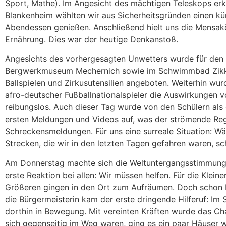
Sport, Mathe). Im Angesicht des mächtigen Teleskops erk
Blankenheim wählten wir aus Sicherheitsgründen einen kü
Abendessen genießen. Anschließend hielt uns die Mensak
Ernährung. Dies war der heutige Denkanstoß.
Angesichts des vorhergesagten Unwetters wurde für den
Bergwerkmuseum Mechernich sowie im Schwimmbad Zikkurat
Ballspielen und Zirkusutensilien angeboten. Weiterhin wur
afro-deutscher Fußballnationalspieler die Auswirkungen v
reibungslos. Auch dieser Tag wurde von den Schülern a
ersten Meldungen und Videos auf, was der strömende Rege
Schreckensmeldungen. Für uns eine surreale Situation: Wä
Strecken, die wir in den letzten Tagen gefahren waren, 
Am Donnerstag machte sich die Weltuntergangsstimmung i
erste Reaktion bei allen: Wir müssen helfen. Für die Klei
Größeren gingen in den Ort zum Aufräumen. Doch schon b
die Bürgermeisterin kam der erste dringende Hilferuf: Im 
dorthin in Bewegung. Mit vereinten Kräften wurde das Ch
sich gegenseitig im Weg waren, ging es ein paar Häuser we