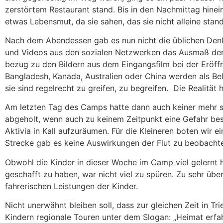
zerstörtem Restaurant stand. Bis in den Nachmittag hinei
etwas Lebensmut, da sie sahen, das sie nicht alleine stan
Nach dem Abendessen gab es nun nicht die üblichen Denk
und Videos aus den sozialen Netzwerken das Ausmaß der 
bezug zu den Bildern aus dem Eingangsfilm bei der Eröff
Bangladesh, Kanada, Australien oder China werden als B
sie sind regelrecht zu greifen, zu begreifen. Die Realität 
Am letzten Tag des Camps hatte dann auch keiner mehr so
abgeholt, wenn auch zu keinem Zeitpunkt eine Gefahr best
Aktivia in Kall aufzuräumen. Für die Kleineren boten wir e
Strecke gab es keine Auswirkungen der Flut zu beobacht
Obwohl die Kinder in dieser Woche im Camp viel gelernt 
geschafft zu haben, war nicht viel zu spüren. Zu sehr üb
fahrerischen Leistungen der Kinder.
Nicht unerwähnt bleiben soll, dass zur gleichen Zeit in 
Kindern regionale Touren unter dem Slogan: „Heimat erfah