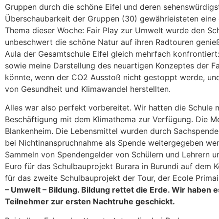
Gruppen durch die schöne Eifel und deren sehenswürdigste
Überschaubarkeit der Gruppen (30) gewährleisteten eine
Thema dieser Woche: Fair Play zur Umwelt wurde den Schül
unbeschwert die schöne Natur auf ihren Radtouren genieß
Aula der Gesamtschule Eifel gleich mehrfach konfrontiert
sowie meine Darstellung des neuartigen Konzeptes der Fa
könnte, wenn der CO2 Ausstoß nicht gestoppt werde, und
von Gesundheit und Klimawandel herstellten.
Alles war also perfekt vorbereitet. Wir hatten die Schule
Beschäftigung mit dem Klimathema zur Verfügung. Die Men
Blankenheim. Die Lebensmittel wurden durch Sachspenden be
bei Nichtinanspruchnahme als Spende weitergegeben werd
Sammeln von Spendengelder von Schülern und Lehrern un
Euro für das Schulbauprojekt Burara in Burundi auf dem 
für das zweite Schulbauprojekt der Tour, der Ecole Prim
– Umwelt – Bildung. Bildung rettet die Erde. Wir haben
Teilnehmer zur ersten Nachtruhe geschickt.