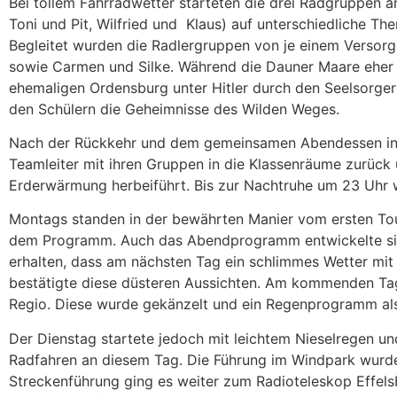
Bei tollem Fahrradwetter starteten die drei Radgruppen a
Toni und Pit, Wilfried und Klaus) auf unterschiedliche T
Begleitet wurden die Radlergruppen von je einem Versorgu
sowie Carmen und Silke. Während die Dauner Maare eher s
ehemaligen Ordensburg unter Hitler durch den Seelsorger 
den Schülern die Geheimnisse des Wilden Weges.
Nach der Rückkehr und dem gemeinsamen Abendessen in de
Teamleiter mit ihren Gruppen in die Klassenräume zurück
Erderwärmung herbeiführt. Bis zur Nachtruhe um 23 Uhr w
Montags standen in der bewährten Manier vom ersten To
dem Programm. Auch das Abendprogramm entwickelte sich 
erhalten, dass am nächsten Tag ein schlimmes Wetter mit
bestätigte diese düsteren Aussichten. Am kommenden Ta
Regio. Diese wurde gekänzelt und ein Regenprogramm als A
Der Dienstag startete jedoch mit leichtem Nieselregen un
Radfahren an diesem Tag. Die Führung im Windpark wurde
Streckenführung ging es weiter zum Radioteleskop Effels