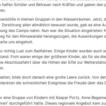
n halfen Schüler und Betreuer nach Kräften und gaben den p
den.
anstöße in kleinen Gruppen in den Klassenräumen. Jetzt,
Zerstörung allen allmählich bewusst wurde, gab es eine A
nung des Camps nahm. Nun war die Situation eingetreten: N
eleg für den Klimawandel herangezogen, die Auswirkungen s
hatte uns eingeholt.
 richtig Lust zum Radfahren. Einige Kinder wurden auch s
and. Froh waren einige der größeren Kinder, als für sie di
ine Abschlussfahrt über die Höhen der Eifel zur Wetterstati
en.
hatten, blieb doch danach eine große Leere zurück. Von de
erdeckten die schrecklichen Ereignisse die Freude über das
Trier eine Gruppe von Kindern mit Kaspar Portz, Anne Begem
ren“ durchgeführt hatte. Dieses regionale Angebot kam zus